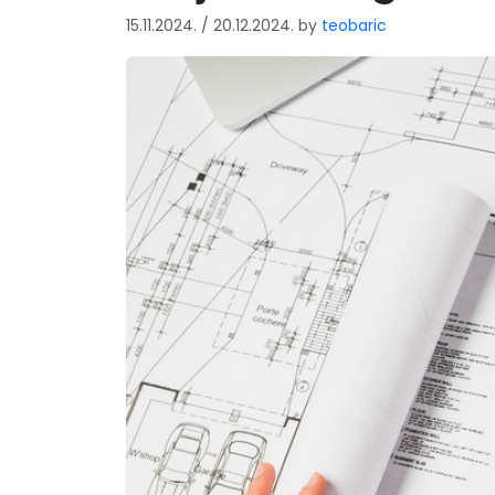
l
15.11.2024.
/
20.12.2024.
by
teobaric
i
p
G
r
a
đ
e
v
i
n
s