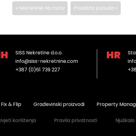
Nekrenine na moru
Posebna ponuda
iH
HR
SISS Nekretine d.o.o.
Sta
info@siss-nekretnine.com
inf
+387 (0)61 739 227
+38
Fix & Flip
Građevinski proizvodi
Property Mana
Uvjeti korištenja
Pravila privatnosti
Njuškalo