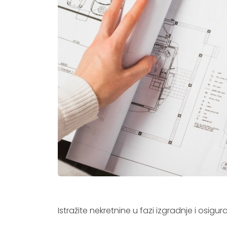
k
i
p
r
o
i
z
v
o
d
i
Istražite nekretnine u fazi izgradnje i osigu
P