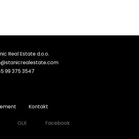
nic Real Estate d.o.o.
o@stanicrealestate.com
5 99 375 3547
gement
Kontakt
OLX
Facebook