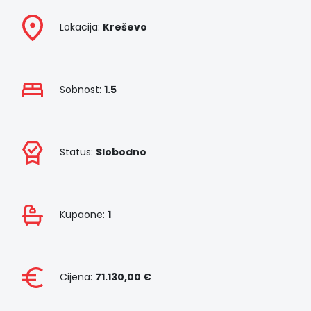
n
Lokacija:
Kreševo
i
n
e
Sobnost:
1.5
B
I
Status:
Slobodno
H
H
R
Kupaone:
1
F
i
x
Cijena:
71.130,00 €
&