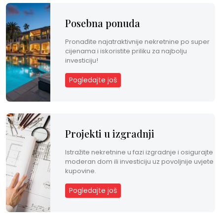
k
Posebna ponuda
t
Pronađite najatraktivnije nekretnine po super
cijenama i iskoristite priliku za najbolju
investiciju!
H
Pogledajte još
R
E
N
Projekti u izgradnji
Istražite nekretnine u fazi izgradnje i osigurajte
moderan dom ili investiciju uz povoljnije uvjete
kupovine.
Pogledajte još