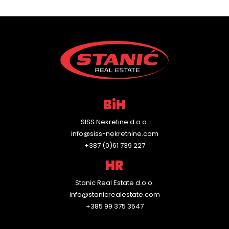
BiH
SISS Nekretine d.o.o.
info@siss-nekretnine.com
+387 (0)61 739 227
HR
Stanic Real Estate d.o.o.
info@stanicrealestate.com
+385 99 375 3547