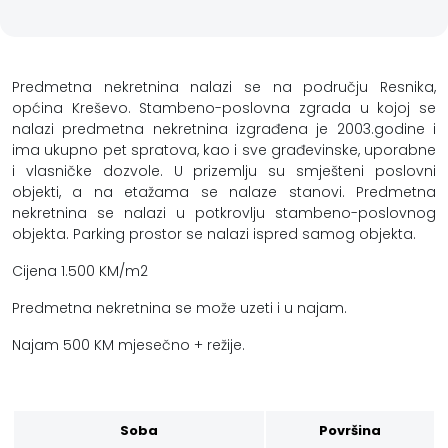
F
l
Predmetna nekretnina nalazi se na području Resnika,
i
općina Kreševo. Stambeno-poslovna zgrada u kojoj se
nalazi predmetna nekretnina izgrađena je 2003.godine i
p
ima ukupno pet spratova, kao i sve građevinske, uporabne
i vlasničke dozvole. U prizemlju su smješteni poslovni
G
objekti, a na etažama se nalaze stanovi. Predmetna
nekretnina se nalazi u potkrovlju stambeno-poslovnog
r
objekta. Parking prostor se nalazi ispred samog objekta.
a
Cijena 1.500 KM/m2
đ
Predmetna nekretnina se može uzeti i u najam.
e
Najam 500 KM mjesečno + režije.
v
i
Soba
Površina