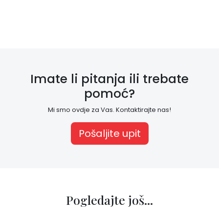
a
g
e
m
Imate li pitanja ili trebate
e
pomoć?
n
Mi smo ovdje za Vas. Kontaktirajte nas!
t
Pošaljite upit
K
o
n
t
Pogledajte još...
a