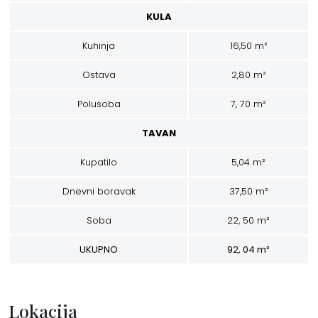
n
KULA
s
Kuhinja
16,50 m²
k
Ostava
2,80 m²
i
p
Polusoba
7, 70 m²
r
TAVAN
o
Kupatilo
5,04 m²
i
Dnevni boravak
37,50 m²
z
Soba
22, 50 m²
v
UKUPNO
92, 04 m²
o
d
Lokacija